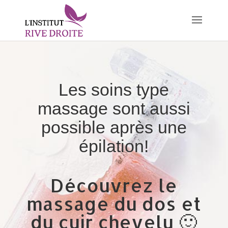
Les soins type
massage sont aussi
possible après une
épilation!
Découvrez le
massage du dos et
du cuir chevelu 🙂